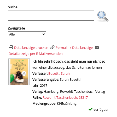
Suche
Zweigstelle
Detailanzeige drucken
Permalink Detailanzeige
Detailanzeige per E-Mail versenden
wird in neuem Tab geöffnet
Ich bin sehr hübsch, das sieht man nur nicht so
von einer die auszog, das Scheitern zu lernen
Verfasser:
Suche nach diesem Verfasser
Bosetti, Sarah
Verfasserangabe:
Sarah Bosetti
Jahr:
2017
Verlag:
Hamburg, Rowohlt Taschenbuch Verlag
Reihe:
Rowohlt Taschenbuch; 63317
Mediengruppe:
KJ/Erzählung
verfügbar