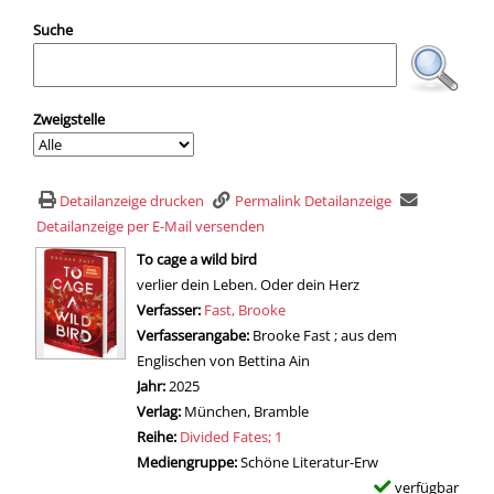
Suche
Zweigstelle
Detailanzeige drucken
Permalink Detailanzeige
Detailanzeige per E-Mail versenden
wird in neuem Tab geöffnet
To cage a wild bird
verlier dein Leben. Oder dein Herz
Verfasser:
Suche nach diesem Verfasser
Fast, Brooke
Verfasserangabe:
Brooke Fast ; aus dem
Englischen von Bettina Ain
Jahr:
2025
Verlag:
München, Bramble
Reihe:
Divided Fates; 1
Mediengruppe:
Schöne Literatur-Erw
verfügbar