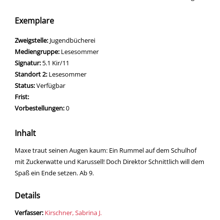
Exemplare
Zweigstelle:
Jugendbücherei
Mediengruppe:
Lesesommer
Signatur:
5.1 Kir/11
Standort 2:
Lesesommer
Status:
Verfügbar
Frist:
Vorbestellungen:
0
Inhalt
Maxe traut seinen Augen kaum: Ein Rummel auf dem Schulhof
mit Zuckerwatte und Karussell! Doch Direktor Schnittlich will dem
Spaß ein Ende setzen. Ab 9.
Details
Verfasser:
Suche nach diesem Verfasser
Kirschner, Sabrina J.