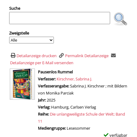
Suche
Zweigstelle
Detailanzeige drucken
Permalink Detailanzeige
Detailanzeige per E-Mail versenden
wird in neuem Tab geöffnet
Pausenlos Rummel
Verfasser:
Suche nach diesem Verfasser
Kirschner, Sabrina J.
Verfasserangabe:
Sabrina J. Kirschner ; mit Bildern
von Monika Parciak
Jahr:
2025
Verlag:
Hamburg, Carlsen Verlag
Reihe:
Die unlangweiligste Schule der Welt; Band
11
Mediengruppe:
Lesesommer
verfügbar