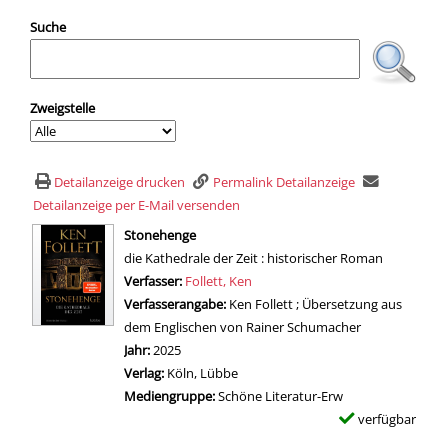
Suche
Zweigstelle
Detailanzeige drucken
Permalink Detailanzeige
Detailanzeige per E-Mail versenden
wird in neuem Tab geöffnet
Stonehenge
die Kathedrale der Zeit : historischer Roman
Verfasser:
Suche nach diesem Verfasser
Follett, Ken
Verfasserangabe:
Ken Follett ; Übersetzung aus
dem Englischen von Rainer Schumacher
Jahr:
2025
Verlag:
Köln, Lübbe
Mediengruppe:
Schöne Literatur-Erw
verfügbar