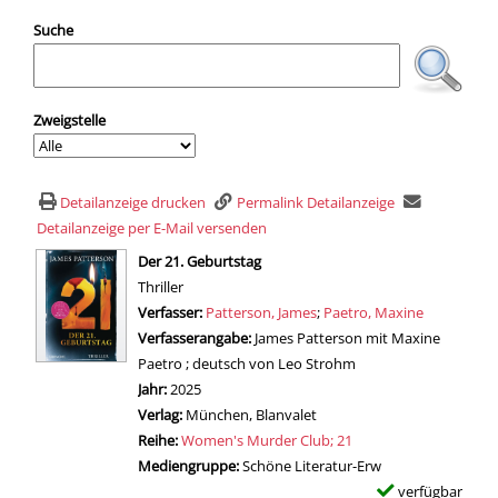
Suche
Zweigstelle
Detailanzeige drucken
Permalink Detailanzeige
Detailanzeige per E-Mail versenden
wird in neuem Tab geöffnet
Der 21. Geburtstag
Thriller
Verfasser:
Suche nach diesem Verfasser
Patterson, James
;
Paetro, Maxine
Verfasserangabe:
James Patterson mit Maxine
Paetro ; deutsch von Leo Strohm
Jahr:
2025
Verlag:
München, Blanvalet
Reihe:
Women's Murder Club; 21
Mediengruppe:
Schöne Literatur-Erw
verfügbar