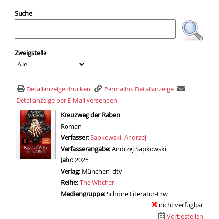
Suche
Zweigstelle
Detailanzeige drucken
Permalink Detailanzeige
Detailanzeige per E-Mail versenden
wird in neuem Tab geöffnet
Kreuzweg der Raben
Roman
Verfasser:
Suche nach diesem Verfasser
Sapkowski, Andrzej
Verfasserangabe:
Andrzej Sapkowski
Jahr:
2025
Verlag:
München, dtv
Reihe:
The Witcher
Mediengruppe:
Schöne Literatur-Erw
nicht verfügbar
Vorbestellen