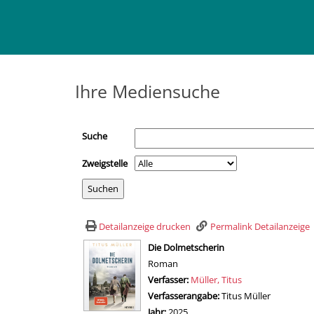
Ihre Mediensuche
Suche
Zweigstelle
Detailanzeige drucken
Permalink Detailanzeige
wird in neuem Tab geöffnet
Die Dolmetscherin
Roman
Verfasser:
Suche nach diesem Verfasser
Müller, Titus
Verfasserangabe:
Titus Müller
Jahr:
2025