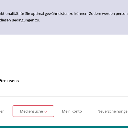
nktionalität für Sie optimal gewährleisten zu können. Zudem werden perso
 diesen Bedingungen zu.
Pirmasens
Einfache Suche
Erweiterte Suche
Romane
Sachbücher
für Kinder
für Jugendliche
men
Mediensuche
Mein Konto
Neuerscheinunge