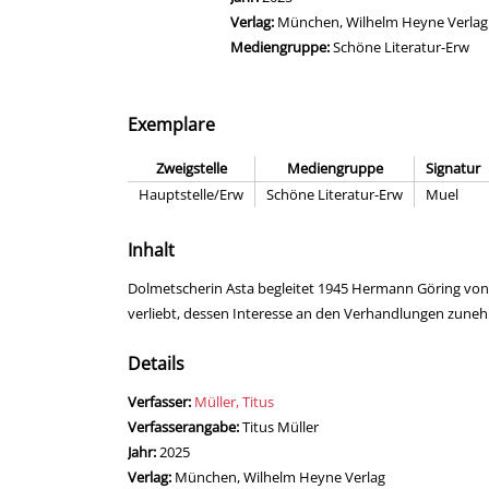
Verlag:
München, Wilhelm Heyne Verlag
Mediengruppe:
Schöne Literatur-Erw
Exemplare
Zweigstelle
Mediengruppe
Signatur
Hauptstelle/Erw
Schöne Literatur-Erw
Muel
Inhalt
Dolmetscherin Asta begleitet 1945 Hermann Göring von s
verliebt, dessen Interesse an den Verhandlungen zune
Details
Verfasser:
Suche nach diesem Verfasser
Müller, Titus
Verfasserangabe:
Titus Müller
Jahr:
2025
Verlag:
München, Wilhelm Heyne Verlag