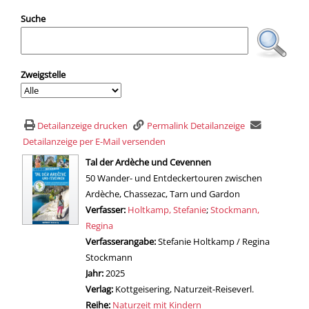
Suche
Zweigstelle
Detailanzeige drucken
Permalink Detailanzeige
Detailanzeige per E-Mail versenden
wird in neuem Tab geöffnet
Tal der Ardèche und Cevennen
50 Wander- und Entdeckertouren zwischen
Ardèche, Chassezac, Tarn und Gardon
Verfasser:
Suche nach diesem Verfasser
Holtkamp, Stefanie
;
Stockmann,
Regina
Verfasserangabe:
Stefanie Holtkamp / Regina
Stockmann
Jahr:
2025
Verlag:
Kottgeisering, Naturzeit-Reiseverl.
Reihe:
Naturzeit mit Kindern