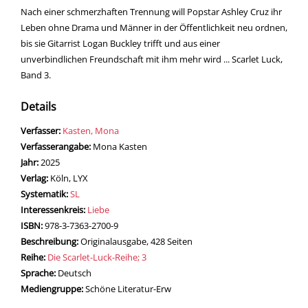
Nach einer schmerzhaften Trennung will Popstar Ashley Cruz ihr
Leben ohne Drama und Männer in der Öffentlichkeit neu ordnen,
bis sie Gitarrist Logan Buckley trifft und aus einer
unverbindlichen Freundschaft mit ihm mehr wird ... Scarlet Luck,
Band 3.
Details
Verfasser:
Suche nach diesem Verfasser
Kasten, Mona
Verfasserangabe:
Mona Kasten
Jahr:
2025
Verlag:
Köln, LYX
opens in new tab
Diesen Link in neuem Tab öffnen
Systematik:
Suche nach dieser Systematik
SL
Interessenkreis:
Suche nach diesem Interessenskreis
Liebe
ISBN:
978-3-7363-2700-9
Beschreibung:
Originalausgabe, 428 Seiten
Reihe:
Die Scarlet-Luck-Reihe; 3
Suche nach dieser Beteiligten Person
Sprache:
Deutsch
Mediengruppe:
Schöne Literatur-Erw