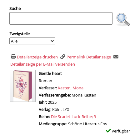
Suche
Zweigstelle
Detailanzeige drucken
Permalink Detailanzeige
Detailanzeige per E-Mail versenden
wird in neuem Tab geöffnet
Gentle heart
Roman
Verfasser:
Suche nach diesem Verfasser
Kasten, Mona
Verfasserangabe:
Mona Kasten
Jahr:
2025
Verlag:
Köln, LYX
Reihe:
Die Scarlet-Luck-Reihe; 3
Mediengruppe:
Schöne Literatur-Erw
verfügbar