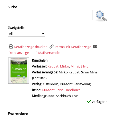
Suche
Zweigstelle
Detailanzeige drucken
Permalink Detailanzeige
Detailanzeige per E-Mail versenden
wird in neuem Tab geöffnet
Rumänien
Verfasser:
Suche nach diesem Verfasser
Kaupat, Mirko
;
Mihai, Silviu
Verfasserangabe:
Mirko Kaupat, Silviu Mihai
Jahr:
2025
Verlag:
Ostfildern, DuMont Reiseverlag
Reihe:
DuMont Reise-Handbuch
Mediengruppe:
Sachbuch-Erw
verfügbar
Exemplare