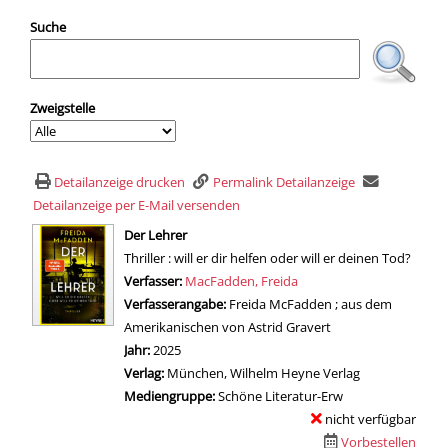
Suche
Zweigstelle
Detailanzeige drucken
Permalink Detailanzeige
Detailanzeige per E-Mail versenden
wird in neuem Tab geöffnet
Der Lehrer
Thriller : will er dir helfen oder will er deinen Tod?
Verfasser:
Suche nach diesem Verfasser
MacFadden, Freida
Verfasserangabe:
Freida McFadden ; aus dem
Amerikanischen von Astrid Gravert
Jahr:
2025
Verlag:
München, Wilhelm Heyne Verlag
Mediengruppe:
Schöne Literatur-Erw
nicht verfügbar
Vorbestellen