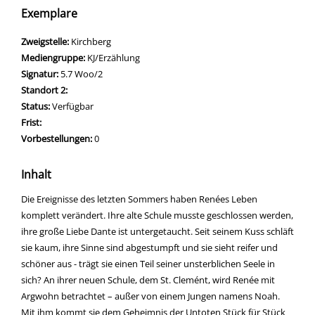
Exemplare
Zweigstelle:
Kirchberg
Mediengruppe:
KJ/Erzählung
Signatur:
5.7 Woo/2
Standort 2:
Status:
Verfügbar
Frist:
Vorbestellungen:
0
Inhalt
Die Ereignisse des letzten Sommers haben Renées Leben
komplett verändert. Ihre alte Schule musste geschlossen werden,
ihre große Liebe Dante ist untergetaucht. Seit seinem Kuss schläft
sie kaum, ihre Sinne sind abgestumpft und sie sieht reifer und
schöner aus - trägt sie einen Teil seiner unsterblichen Seele in
sich? An ihrer neuen Schule, dem St. Clemént, wird Renée mit
Argwohn betrachtet – außer von einem Jungen namens Noah.
Mit ihm kommt sie dem Geheimnis der Untoten Stück für Stück