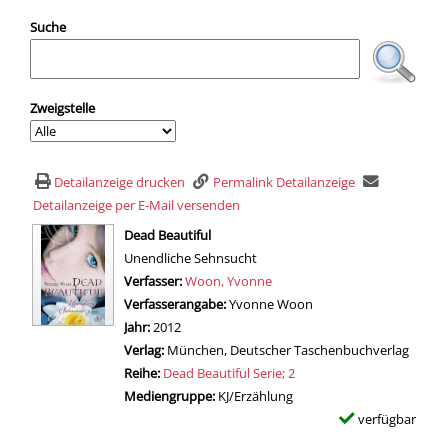
Suche
Zweigstelle
Detailanzeige drucken
Permalink Detailanzeige
Detailanzeige per E-Mail versenden
wird in neuem Tab geöffnet
Dead Beautiful
Unendliche Sehnsucht
Verfasser:
Suche nach diesem Verfasser
Woon, Yvonne
Verfasserangabe:
Yvonne Woon
Jahr:
2012
Verlag:
München, Deutscher Taschenbuchverlag
Reihe:
Dead Beautiful Serie; 2
Mediengruppe:
KJ/Erzählung
verfügbar