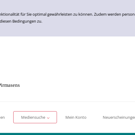
nktionalität für Sie optimal gewährleisten zu können. Zudem werden perso
 diesen Bedingungen zu.
Pirmasens
Einfache Suche
Erweiterte Suche
Romane
Sachbücher
für Kinder
für Jugendliche
men
Mediensuche
Mein Konto
Neuerscheinunge