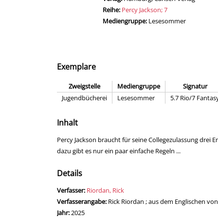
Reihe:
Percy Jackson; 7
Mediengruppe:
Lesesommer
Exemplare
Zweigstelle
Mediengruppe
Signatur
Jugendbücherei
Lesesommer
5.7 Rio/7 Fantas
Inhalt
Percy Jackson braucht für seine Collegezulassung drei E
dazu gibt es nur ein paar einfache Regeln ...
Details
Verfasser:
Suche nach diesem Verfasser
Riordan, Rick
Verfasserangabe:
Rick Riordan ; aus dem Englischen von
Jahr:
2025