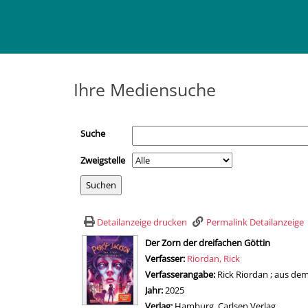
Ihre Mediensuche
Suche
Zweigstelle
Detailanzeige drucken
Permalink Detailanzeige
wird in neuem Tab geöffnet
Der Zorn der dreifachen Göttin
Verfasser:
Suche nach diesem Verfasser
Riordan, Rick
Verfasserangabe:
Rick Riordan ; aus de
Jahr:
2025
Verlag:
Hamburg, Carlsen Verlag