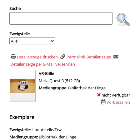
Suche
Zweigstelle
Detailanzeige drucken
Permalink Detailanzeige
Detailanzeige per E-Mail versenden
wird in neuem Tab geöffnet
VR-Brille
Meta Quest 3 (512 GB)
Suche nach diesem Verfasser
Mediengruppe:
Bibliothek der Dinge
nicht verfügbar
Vorbestellen
Exemplare
Zweigstelle:
Hauptstelle/Erw
Mediengruppe:
Bibliothek der Dinge