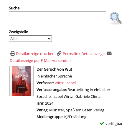
Suche
Zweigstelle
Detailanzeige drucken
Permalink Detailanzeige
Detailanzeige per E-Mail versenden
wird in neuem Tab geöffnet
Der Geruch von Wut
in einfacher Sprache
Verfasser:
Suche nach diesem Verfasser
Wirtz, Isabel
Verfasserangabe:
Bearbeitung in einfacher
Sprache: Isabel Wirtz ; Gabriele Clima
Jahr:
2024
Verlag:
Münster, Spaß am Lesen Verlag
Mediengruppe:
KJ/Erzählung
verfügbar