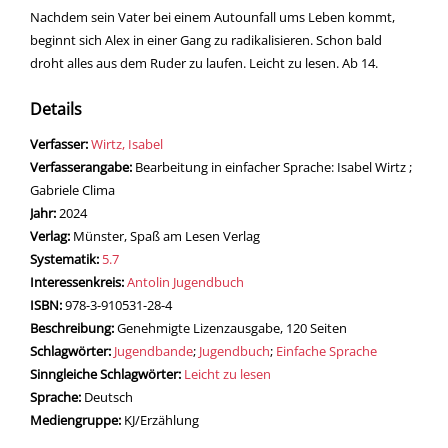
Nachdem sein Vater bei einem Autounfall ums Leben kommt,
beginnt sich Alex in einer Gang zu radikalisieren. Schon bald
droht alles aus dem Ruder zu laufen. Leicht zu lesen. Ab 14.
Details
Verfasser:
Suche nach diesem Verfasser
Wirtz, Isabel
Verfasserangabe:
Bearbeitung in einfacher Sprache: Isabel Wirtz ;
Gabriele Clima
Jahr:
2024
Verlag:
Münster, Spaß am Lesen Verlag
opens in new tab
Diesen Link in neuem Tab öffnen
Systematik:
Suche nach dieser Systematik
5.7
Interessenkreis:
Suche nach diesem Interessenskreis
Antolin Jugendbuch
ISBN:
978-3-910531-28-4
Beschreibung:
Genehmigte Lizenzausgabe, 120 Seiten
Schlagwörter:
Jugendbande
;
Jugendbuch
;
Einfache Sprache
Sinngleiche Schlagwörter:
Leicht zu lesen
Suche nach dieser Beteiligten Person
Sprache:
Deutsch
Mediengruppe:
KJ/Erzählung