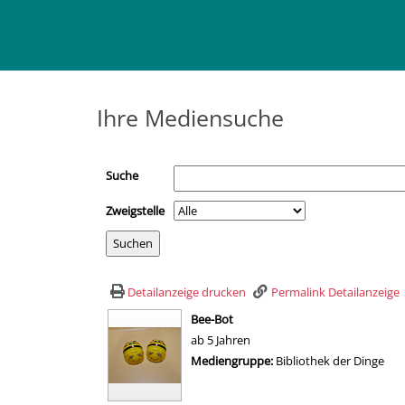
Ihre Mediensuche
Suche
Zweigstelle
Detailanzeige drucken
Permalink Detailanzeige
wird in neuem Tab geöffnet
Bee-Bot
ab 5 Jahren
Suche nach diesem Verfasser
Mediengruppe:
Bibliothek der Dinge