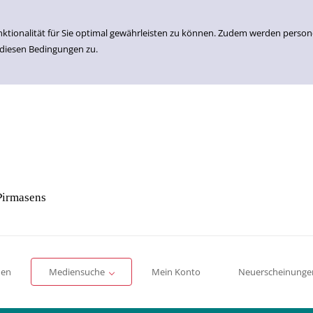
nktionalität für Sie optimal gewährleisten zu können. Zudem werden perso
 diesen Bedingungen zu.
Pirmasens
Einfache Suche
Erweiterte Suche
Romane
Sachbücher
für Kinder
für Jugendliche
men
Mediensuche
Mein Konto
Neuerscheinunge