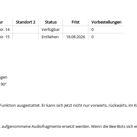
ur
Standort 2
Status
Frist
Vorbestellungen
r. 14
Verfügbar
0
r. 15
Entliehen
18.08.2026
0
ngen
 90°
unktion ausgestattet. Er kann sich jetzt nicht nur vorwärts, rückwärts, im
bst aufgenommene Audiofragmente ersetzt werden. Wenn die Bee-Bots sich