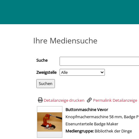
Ihre Mediensuche
Suche
Zweigstelle
Detailanzeige drucken
Permalink Detailanzeige
wird in neuem Tab geöffnet
Buttonmaschine Vevor
Knopfmachermaschine 58 mm, Badge Punc
Eisenunterteile Badge Maker
Suche nach diesem Verfasser
Mediengruppe:
Bibliothek der Dinge