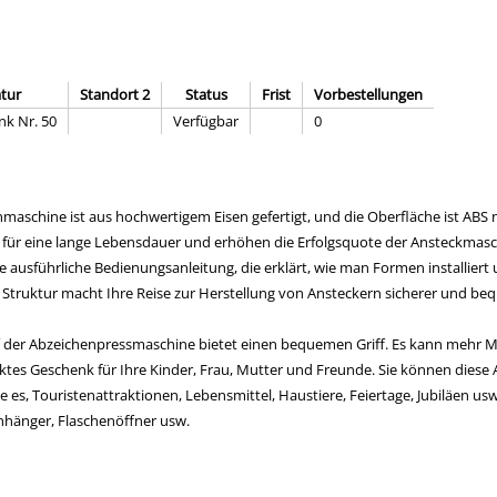
atur
Standort 2
Status
Frist
Vorbestellungen
nk Nr. 50
Verfügbar
0
maschine ist aus hochwertigem Eisen gefertigt, und die Oberfläche ist ABS n
 für eine lange Lebensdauer und erhöhen die Erfolgsquote der Ansteckmasc
usführliche Bedienungsanleitung, die erklärt, wie man Formen installiert u
de Struktur macht Ihre Reise zur Herstellung von Ansteckern sicherer und beq
ff der Abzeichenpressmaschine bietet einen bequemen Griff. Es kann mehr M
ektes Geschenk für Ihre Kinder, Frau, Mutter und Freunde. Sie können die
s, Touristenattraktionen, Lebensmittel, Haustiere, Feiertage, Jubiläen usw.
anhänger, Flaschenöffner usw.