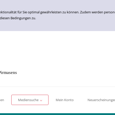
nktionalität für Sie optimal gewährleisten zu können. Zudem werden perso
 diesen Bedingungen zu.
Pirmasens
Einfache Suche
Erweiterte Suche
Romane
Sachbücher
für Kinder
für Jugendliche
men
Mediensuche
Mein Konto
Neuerscheinunge