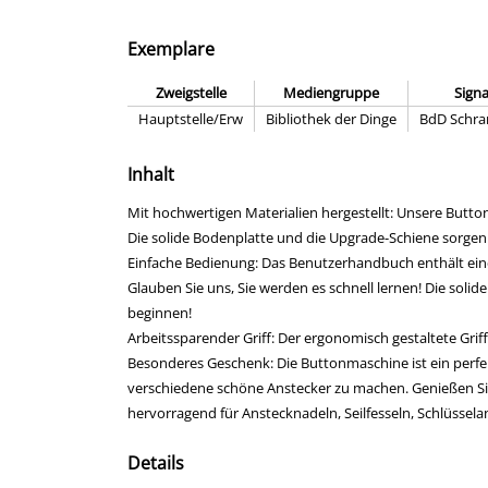
Exemplare
Zweigstelle
Mediengruppe
Sign
Hauptstelle/Erw
Bibliothek der Dinge
BdD Schra
Inhalt
Mit hochwertigen Materialien hergestellt: Unsere Button
Die solide Bodenplatte und die Upgrade-Schiene sorgen
Einfache Bedienung: Das Benutzerhandbuch enthält eine a
Glauben Sie uns, Sie werden es schnell lernen! Die soli
beginnen!
Arbeitssparender Griff: Der ergonomisch gestaltete Gri
Besonderes Geschenk: Die Buttonmaschine ist ein perf
verschiedene schöne Anstecker zu machen. Genießen Sie e
hervorragend für Anstecknadeln, Seilfesseln, Schlüssel
Details