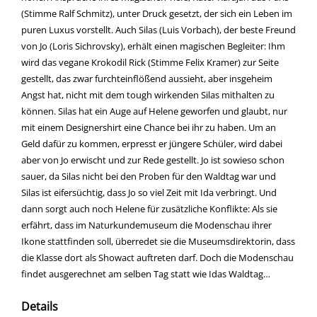
(Stimme Ralf Schmitz), unter Druck gesetzt, der sich ein Leben im
puren Luxus vorstellt. Auch Silas (Luis Vorbach), der beste Freund
von Jo (Loris Sichrovsky), erhält einen magischen Begleiter: Ihm
wird das vegane Krokodil Rick (Stimme Felix Kramer) zur Seite
gestellt, das zwar furchteinflößend aussieht, aber insgeheim
Angst hat, nicht mit dem tough wirkenden Silas mithalten zu
können. Silas hat ein Auge auf Helene geworfen und glaubt, nur
mit einem Designershirt eine Chance bei ihr zu haben. Um an
Geld dafür zu kommen, erpresst er jüngere Schüler, wird dabei
aber von Jo erwischt und zur Rede gestellt. Jo ist sowieso schon
sauer, da Silas nicht bei den Proben für den Waldtag war und
Silas ist eifersüchtig, dass Jo so viel Zeit mit Ida verbringt. Und
dann sorgt auch noch Helene für zusätzliche Konflikte: Als sie
erfährt, dass im Naturkundemuseum die Modenschau ihrer
Ikone stattfinden soll, überredet sie die Museumsdirektorin, dass
die Klasse dort als Showact auftreten darf. Doch die Modenschau
findet ausgerechnet am selben Tag statt wie Idas Waldtag…
Details