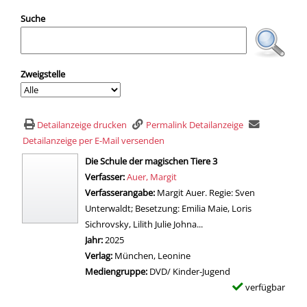
Suche
Zweigstelle
Detailanzeige drucken
Permalink Detailanzeige
Detailanzeige per E-Mail versenden
wird in neuem Tab geöffnet
Die Schule der magischen Tiere 3
Verfasser:
Suche nach diesem Verfasser
Auer, Margit
Verfasserangabe:
Margit Auer. Regie: Sven
Unterwaldt; Besetzung: Emilia Maie, Loris
Sichrovsky, Lilith Julie Johna...
Jahr:
2025
Verlag:
München, Leonine
Mediengruppe:
DVD/ Kinder-Jugend
verfügbar