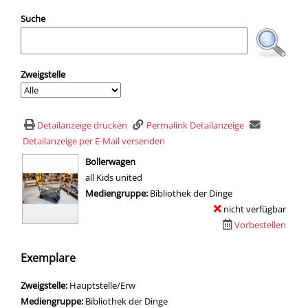
Suche
Zweigstelle
Detailanzeige drucken
Permalink Detailanzeige
Detailanzeige per E-Mail versenden
wird in neuem Tab geöffnet
Bollerwagen
all Kids united
Suche nach diesem Verfasser
Mediengruppe:
Bibliothek der Dinge
nicht verfügbar
Vorbestellen
Exemplare
Zweigstelle:
Hauptstelle/Erw
Mediengruppe:
Bibliothek der Dinge