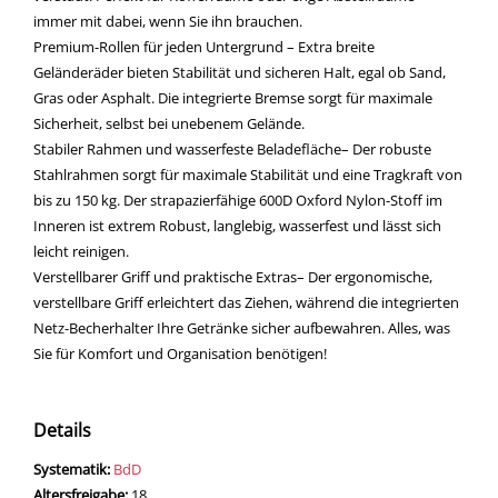
immer mit dabei, wenn Sie ihn brauchen.
Premium-Rollen für jeden Untergrund – Extra breite
Geländeräder bieten Stabilität und sicheren Halt, egal ob Sand,
Gras oder Asphalt. Die integrierte Bremse sorgt für maximale
Sicherheit, selbst bei unebenem Gelände.
Stabiler Rahmen und wasserfeste Beladefläche– Der robuste
Stahlrahmen sorgt für maximale Stabilität und eine Tragkraft von
bis zu 150 kg. Der strapazierfähige 600D Oxford Nylon-Stoff im
Inneren ist extrem Robust, langlebig, wasserfest und lässt sich
leicht reinigen.
Verstellbarer Griff und praktische Extras– Der ergonomische,
verstellbare Griff erleichtert das Ziehen, während die integrierten
Netz-Becherhalter Ihre Getränke sicher aufbewahren. Alles, was
Sie für Komfort und Organisation benötigen!
Details
Suche nach diesem Verfasser
opens in new tab
Diesen Link in neuem Tab öffnen
Systematik:
Suche nach dieser Systematik
BdD
Suche nach diesem Interessenskreis
Altersfreigabe:
18