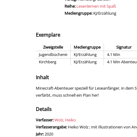
Reihe:
Lesenlernen mit Spaß
Mediengruppe:
KJ/Erzählung
Exemplare
Zweigstelle
Mediengruppe
Signatur
Jugendbücherei
KJ/Erzählung
4.1 Min
Kirchberg
KJ/Erzählung
4.1 Min Abenteu
Inhalt
Minecraft-Abenteuer speziell für Leseanfänger, in dem 
verfärbt, muss schnell ein Plan her!
Details
Verfasser:
Suche nach diesem Verfasser
Wolz, Heiko
Verfasserangabe:
Heiko Wolz ; mit Illustrationen von A
Jahr:
2020