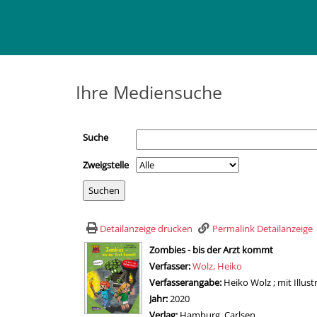
Ihre Mediensuche
Suche
Zweigstelle
Detailanzeige drucken
Permalink Detailanzeige
wird in neuem Tab geöffnet
Zombies - bis der Arzt kommt
Verfasser:
Suche nach diesem Verfasser
Wolz, Heiko
Verfasserangabe:
Heiko Wolz ; mit Illus
Jahr:
2020
Verlag:
Hamburg, Carlsen