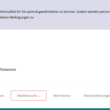
nktionalität für Sie optimal gewährleisten zu können. Zudem werden perso
 diesen Bedingungen zu.
Pirmasens
Einfache Suche
Erweiterte Suche
Romane
Sachbücher
für Kinder
für Jugendliche
men
Mediensuche
Mein Konto
Neuerscheinunge