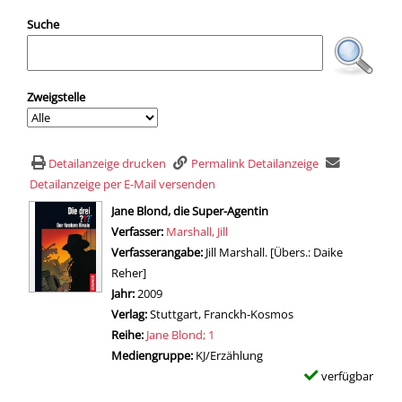
Suche
Zweigstelle
Detailanzeige drucken
Permalink Detailanzeige
Detailanzeige per E-Mail versenden
wird in neuem Tab geöffnet
Jane Blond, die Super-Agentin
Verfasser:
Suche nach diesem Verfasser
Marshall, Jill
Verfasserangabe:
Jill Marshall. [Übers.: Daike
Reher]
Jahr:
2009
Verlag:
Stuttgart, Franckh-Kosmos
Reihe:
Jane Blond; 1
Mediengruppe:
KJ/Erzählung
verfügbar