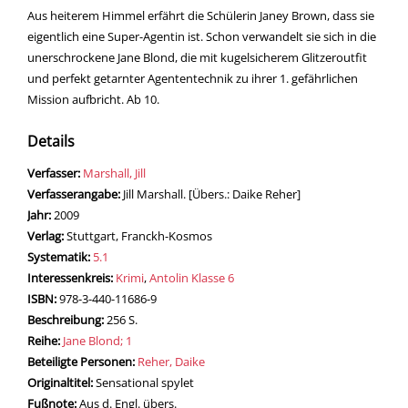
Aus heiterem Himmel erfährt die Schülerin Janey Brown, dass sie
eigentlich eine Super-Agentin ist. Schon verwandelt sie sich in die
unerschrockene Jane Blond, die mit kugelsicherem Glitzeroutfit
und perfekt getarnter Agententechnik zu ihrer 1. gefährlichen
Mission aufbricht. Ab 10.
Details
Verfasser:
Suche nach diesem Verfasser
Marshall, Jill
Verfasserangabe:
Jill Marshall. [Übers.: Daike Reher]
Jahr:
2009
Verlag:
Stuttgart, Franckh-Kosmos
opens in new tab
Diesen Link in neuem Tab öffnen
Systematik:
Suche nach dieser Systematik
5.1
Interessenkreis:
Suche nach diesem Interessenskreis
Krimi
,
Antolin Klasse 6
ISBN:
978-3-440-11686-9
Beschreibung:
256 S.
Reihe:
Jane Blond; 1
Beteiligte Personen:
Suche nach dieser Beteiligten Person
Reher, Daike
Originaltitel:
Sensational spylet
Fußnote:
Aus d. Engl. übers.