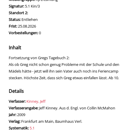
Signatur:
5.1 Kin/3
Standort 2:
Status:
Entliehen
Frist:
25.08.2026
Vorbestellungen:
0
Inhalt
Fortsetzung von Gregs Tagebuch 2:
Als ob Greg nicht schon genug Probleme mit der Schule und den
Mädels hätte - jetzt will ihn sein Vater auch noch ins Feriencamp
stecken. Höchste Zeit, dass sich Greg etwas einfallen lässt. Ab 10.
Details
Verfasser:
Suche nach diesem Verfasser
Kinney, Jeff
Verfasserangabe:
Jeff Kinney. Aus d. Engl. von Collin McMahon
Jahr:
2009
Verlag:
Frankfurt am Main, Baumhaus Verl.
opens in new tab
Diesen Link in neuem Tab öffnen
Systematik:
Suche nach dieser Systematik
5.1