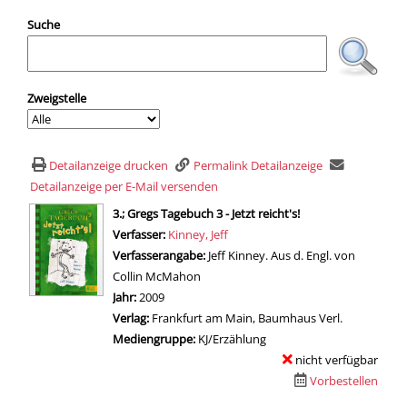
Suche
Zweigstelle
Detailanzeige drucken
Permalink Detailanzeige
Detailanzeige per E-Mail versenden
wird in neuem Tab geöffnet
3.; Gregs Tagebuch 3 - Jetzt reicht's!
Verfasser:
Suche nach diesem Verfasser
Kinney, Jeff
Verfasserangabe:
Jeff Kinney. Aus d. Engl. von
Collin McMahon
Jahr:
2009
Verlag:
Frankfurt am Main, Baumhaus Verl.
Mediengruppe:
KJ/Erzählung
nicht verfügbar
Vorbestellen