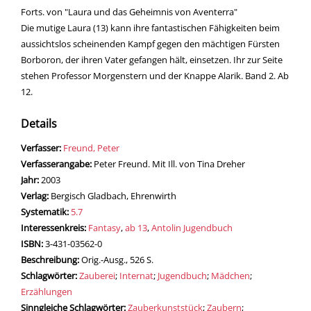
Forts. von "Laura und das Geheimnis von Aventerra"
Die mutige Laura (13) kann ihre fantastischen Fähigkeiten beim
aussichtslos scheinenden Kampf gegen den mächtigen Fürsten
Borboron, der ihren Vater gefangen hält, einsetzen. Ihr zur Seite
stehen Professor Morgenstern und der Knappe Alarik. Band 2. Ab
12.
Details
Verfasser:
Suche nach diesem Verfasser
Freund, Peter
Verfasserangabe:
Peter Freund. Mit Ill. von Tina Dreher
Jahr:
2003
Verlag:
Bergisch Gladbach, Ehrenwirth
opens in new tab
Diesen Link in neuem Tab öffnen
Systematik:
Suche nach dieser Systematik
5.7
Interessenkreis:
Suche nach diesem Interessenskreis
Fantasy
,
ab 13
,
Antolin Jugendbuch
ISBN:
3-431-03562-0
Beschreibung:
Orig.-Ausg., 526 S.
Schlagwörter:
Zauberei
;
Internat
;
Jugendbuch
;
Mädchen
;
Erzählungen
Sinngleiche Schlagwörter:
Zauberkunststück
;
Zaubern
;