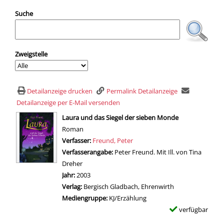
Suche
Zweigstelle
Detailanzeige drucken
Permalink Detailanzeige
Detailanzeige per E-Mail versenden
wird in neuem Tab geöffnet
Laura und das Siegel der sieben Monde
Roman
Verfasser:
Suche nach diesem Verfasser
Freund, Peter
Verfasserangabe:
Peter Freund. Mit Ill. von Tina
Dreher
Jahr:
2003
Verlag:
Bergisch Gladbach, Ehrenwirth
Mediengruppe:
KJ/Erzählung
verfügbar